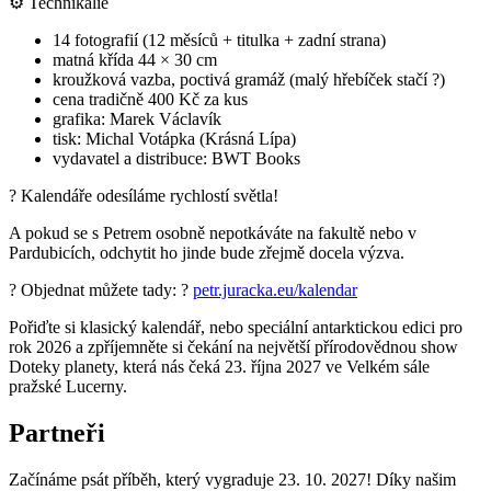
⚙️ Technikálie
14 fotografií (12 měsíců + titulka + zadní strana)
matná křída 44 × 30 cm
kroužková vazba, poctivá gramáž (malý hřebíček stačí ?)
cena tradičně 400 Kč za kus
grafika: Marek Václavík
tisk: Michal Votápka (Krásná Lípa)
vydavatel a distribuce: BWT Books
? Kalendáře odesíláme rychlostí světla!
A pokud se s Petrem osobně nepotkáváte na fakultě nebo v
Pardubicích, odchytit ho jinde bude zřejmě docela výzva.
? Objednat můžete tady: ?
petr.juracka.eu/kalendar
Pořiďte si klasický kalendář, nebo speciální antarktickou edici pro
rok 2026 a zpříjemněte si čekání na největší přírodovědnou show
Doteky planety, která nás čeká 23. října 2027 ve Velkém sále
pražské Lucerny.
Partneři
Začínáme psát příběh, který vygraduje 23. 10. 2027! Díky našim