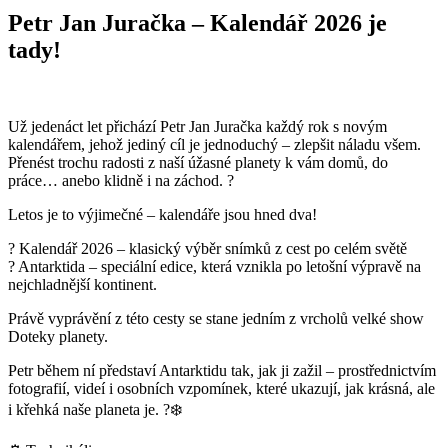
Petr Jan Juračka – Kalendář 2026 je
tady!
Už jedenáct let přichází Petr Jan Juračka každý rok s novým
kalendářem, jehož jediný cíl je jednoduchý – zlepšit náladu všem.
Přenést trochu radosti z naší úžasné planety k vám domů, do
práce… anebo klidně i na záchod. ?
Letos je to výjimečné – kalendáře jsou hned dva!
? Kalendář 2026 – klasický výběr snímků z cest po celém světě
? Antarktida – speciální edice, která vznikla po letošní výpravě na
nejchladnější kontinent.
Právě vyprávění z této cesty se stane jedním z vrcholů velké show
Doteky planety.
Petr během ní představí Antarktidu tak, jak ji zažil – prostřednictvím
fotografií, videí i osobních vzpomínek, které ukazují, jak krásná, ale
i křehká naše planeta je. ?❄️