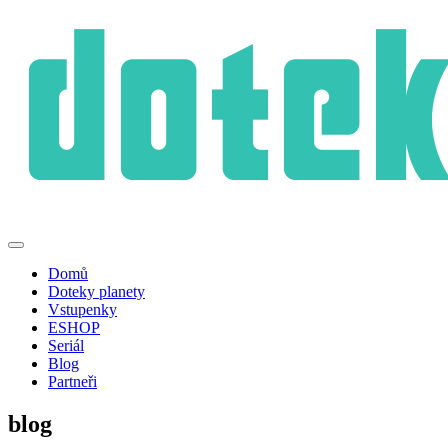
Domů
Doteky planety
Vstupenky
ESHOP
Seriál
Blog
Partneři
blog